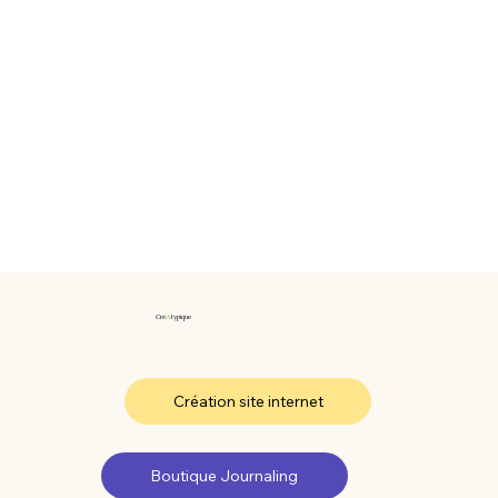
Cré
A
typique
Création site internet
Boutique Journaling