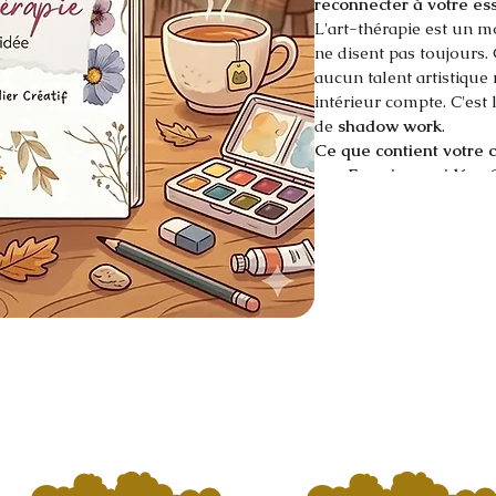
reconnecter à votre es
L'art-thérapie est un m
ne disent pas toujours. 
aucun talent artistique 
intérieur compte. C'est
de 
shadow work
.
Ce que contient votre c
Exercices guidés :
 
symboliques pour s
Libération émotion
libérer le stress et
Outils de reprise d
exercices pour renf
Thématiques de cr
dans l'instant prés
Téléchargez votre carne
votre sérénité intérieur