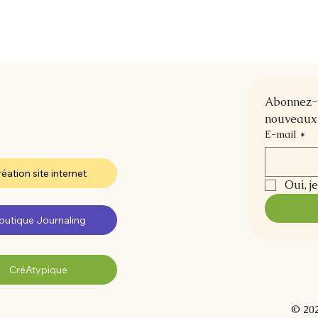
Abonnez-vo
nouveaux 
E-mail
*
éation site internet
Oui, j
outique Journaling
CréAtypique
© 202