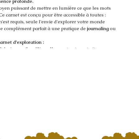
sence profonde.
oyen puissant de mettre en lumière ce que les mots 
Ce carnet est conçu pour être accessible à toutes : 
n'est requis, seule l'envie d'explorer votre monde 
 le complément parfait à une pratique de 
journaling
 ou 
arnet d'exploration :
Coloriage, gribouillis, collages et autoportraits 
'exprimer sans jugement.
nelle :
 Sections dédiées pour transformer l'anxiété, 
 écrire des lettres à soi-même.
e pouvoir :
 Pages de "boîte à outils intérieurs" et 
orcer votre estime de soi.
oissance :
 Faire connaissance avec soi-même, s'ancrer 
ent et cultiver sa puissance personnelle.
t et laissez votre créativité devenir le pont vers 
e.