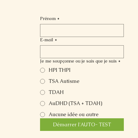
Prénom
*
E‑mail
*
Je me soupçonne ou je sais que je suis
*
HPI THPI
TSA Autisme
TDAH
AuDHD (TSA + TDAH)
Aucune idée ou autre
Démarrer l'AUTO- TEST