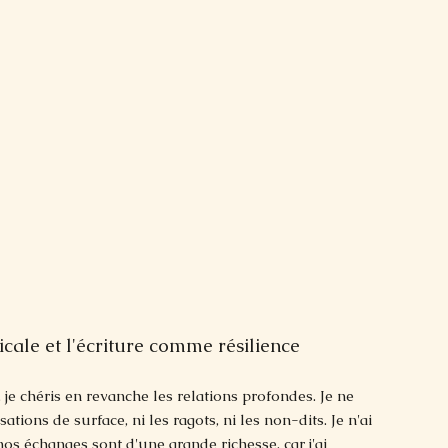
icale et l'écriture comme résilience
s, je chéris en revanche les relations profondes. Je ne
ations de surface, ni les ragots, ni les non-dits. Je n'ai
os échanges sont d'une grande richesse, car j'ai