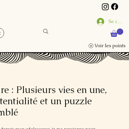
Se conne
t
Voir les points
re : Plusieurs vies en une,
tentialité et un puzzle
emblé
t depuis mon adolescence, je me passionne pour