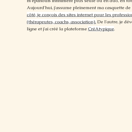
m'épanouis infiniment plus seule ou en duo, en to
Aujourd'hui, j'assume pleinement ma casquette de
côté, je conçois des sites internet pour les professi
(thérapeutes, coachs, association).
De l'autre, je dé
ligne et j'ai créé la plateforme
CréAtypique
.