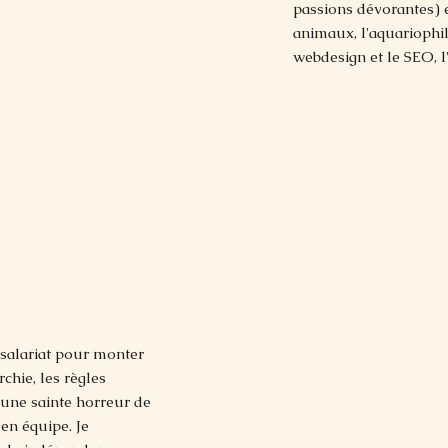
passions dévorantes) e
animaux, l'aquariophili
webdesign et le SEO, l'a
le salariat pour monter
chie, les règles
ai une sainte horreur de
 en équipe. Je