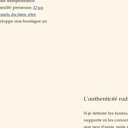
tale indépendance.
 multi-preneuse.
D'un
onnels du bien-être
veloppe une boutique en
L'authenticité rad
Si je déteste les foule
supporte ni les convers
que peu d'amis, mais n