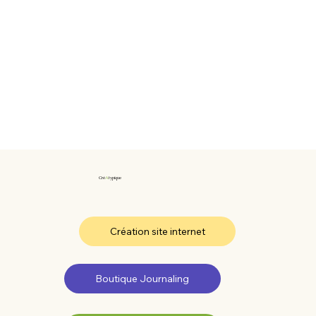
Cré
A
typique
Création site internet
Boutique Journaling