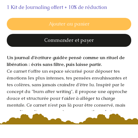
1 Kit de Journaling offert + 10% de réduction
Ajouter au panier
Commander et payer
Un journal d’écriture guidée pensé comme un rituel de 
libération : écris sans filtre, puis laisse partir.
Ce carnet t'offre un espace sécurisé pour déposer tes 
émotions les plus intenses, tes pensées envahissantes et 
tes colères, sans jamais craindre d'être lu. Inspiré par le 
concept du "burn after writing", il propose une approche 
douce et structurée pour t'aider à alléger ta charge 
mentale. Ce carnet n'est pas là pour être conservé, mais 
pour disparaître, page après page, au rythme de ton 
apaisement.
Ce que contient ton carnet de libération :
200 invites d'écriture :
 Des questions puissantes 