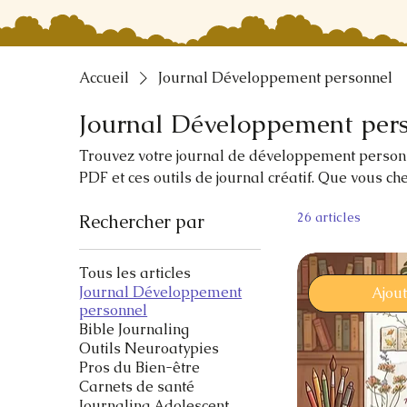
Accueil
Journal Développement personnel
Journal Développement per
Trouvez votre journal de développement personn
PDF et ces outils de journal créatif. Que vous ch
d'introspection, de la confiance en soi, du shado
26 articles
Rechercher par
imprimer, chaque outil est conçu pour vous acc
immédiatement, ils vous aident à pratiquer l'éc
émotions, votre stress, transformer vos habitude
Tous les articles
douce et créative pour avancer pas à pas vers la
Journal Développement
Ajou
personnel
Bible Journaling
Outils Neuroatypies
Pros du Bien-être
Carnets de santé
Journaling Adolescent