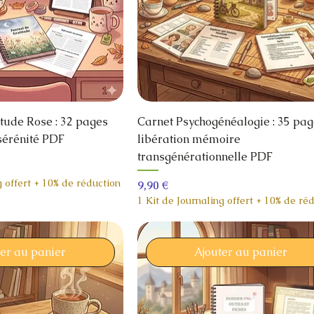
itude Rose : 32 pages
Carnet Psychogénéalogie : 35 pag
 sérénité PDF
libération mémoire
transgénérationnelle PDF
g offert + 10% de réduction
Prix
9,90 €
1 Kit de Journaling offert + 10% de ré
ter au panier
Ajouter au panier