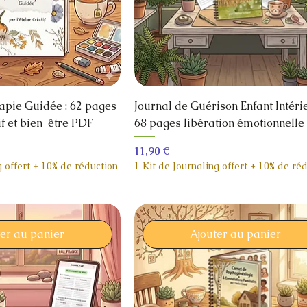
apie Guidée : 62 pages
Journal de Guérison Enfant Intérie
if et bien-être PDF
68 pages libération émotionnell
Prix
11,90 €
g offert + 10% de réduction
1 Kit de Journaling offert + 10% de ré
ter au panier
Ajouter au panier