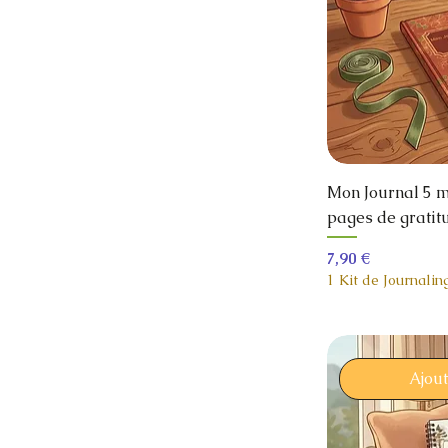
Mon Journal 5 mi
pages de gratit
Prix
7,90 €
1 Kit de Journalin
Ajou