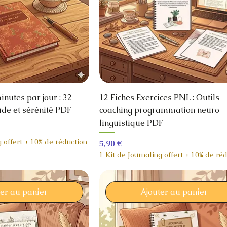
nutes par jour : 32
12 Fiches Exercices PNL : Outils
ude et sérénité PDF
coaching programmation neuro-
linguistique PDF
g offert + 10% de réduction
Prix
5,90 €
1 Kit de Journaling offert + 10% de ré
ter au panier
Ajouter au panier