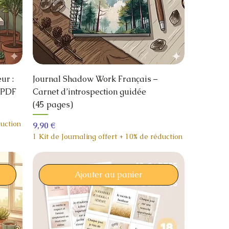
ur :
Journal Shadow Work Français –
e PDF
Carnet d’introspection guidée
(45 pages)
duction
Prix
9,90 €
1 Kit de Journaling offert + 10% de réduction
Ajouter au panier