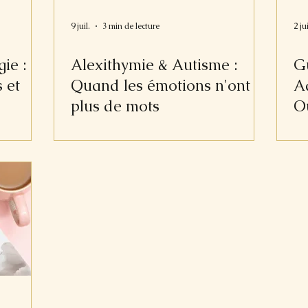
9 juil.
3 min de lecture
2 jui
ie :
Alexithymie & Autisme :
G
 et
Quand les émotions n'ont
A
plus de mots
Ou