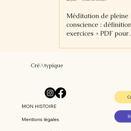
Méditation de pleine
conscience : définition
exercices + PDF pour
s'ancrer au quotidien
Cré
A
typique
Cr
MON HISTOIRE
B
Mentions légales