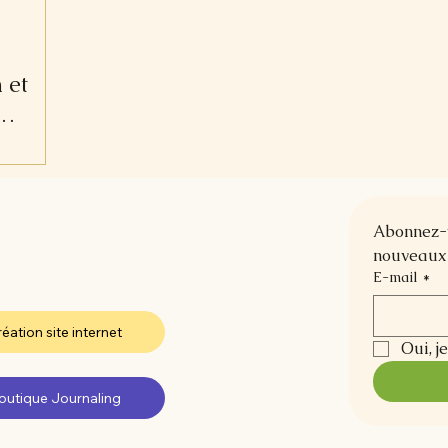
 et
Abonnez-vo
nouveaux 
E-mail
*
éation site internet
Oui, j
outique Journaling