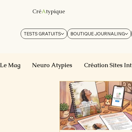
Cré
A
typique
TESTS GRATUITS
BOUTIQUE JOURNALING
Le Mag
Neuro Atypies
Création Sites In
Thérapeutes et pros du bien-être