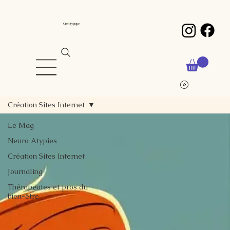
Cré
A
typique
Création Sites Internet
Le Mag
Neuro Atypies
Création Sites Internet
Journaling
Thérapeutes et pros du
bien-être