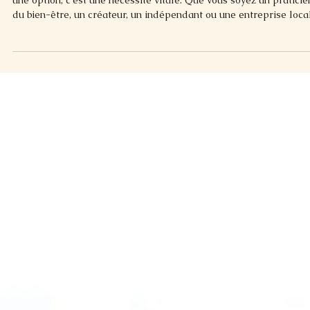
À l'ère du tout numérique, avoir une présence en ligne n'est plus
une option, c'est une nécessité vitale. Que vous soyez un praticie
du bien-être, un créateur, un indépendant ou une entreprise loca
dans le Béarn, la création d'un site internet à Pau est la premièr
étape pour asseoir votre crédibilité et attirer de nouveaux clients
Mais par où commencer ? Entre le choix du prestataire, la
définition du budget, les solutions gratuites et les nouvelles
promesses de l'intell