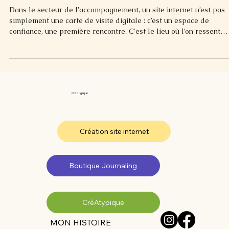
30 nov. 2025
3 min de lecture
Créer un site web bien-être : Le guide po
les thérapeutes et coachs
Dans le secteur de l'accompagnement, un site internet n’est pas
simplement une carte de visite digitale : c’est un espace de
confiance, une première rencontre. C'est le lieu où l’on ressent
l’énergie du praticien avant même de prendre rendez-vous.
Pourtant, beaucoup de professionnels tentent de créer un site w
bien-être seuls, sur un coin de table, entre deux séances. Le
résultat ? Un site inachevé, un design confus et une énorme pert
de temps. En tant que webdesigner spéc
Cré
A
typique
Création site internet