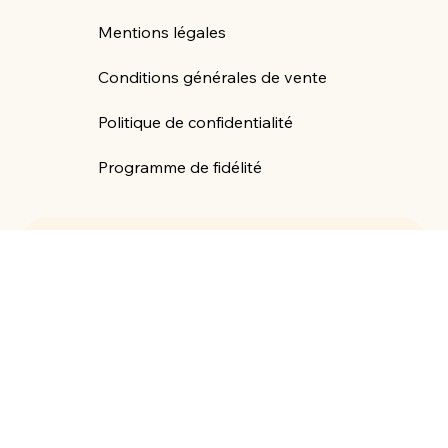
Boutique Journaling
CréAtypique
MON HISTOIRE
Mentions légales
Conditions générales de vente
Politique de confidentialité
Programme de fidélité
Abonnez-vous à la newsletter pour recevoir les 