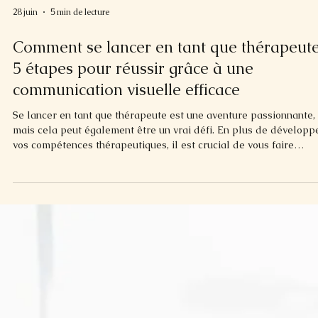
28 juin
5 min de lecture
Comment se lancer en tant que thérapeute
5 étapes pour réussir grâce à une
communication visuelle efficace
Se lancer en tant que thérapeute est une aventure passionnante,
mais cela peut également être un vrai défi. En plus de développ
vos compétences thérapeutiques, il est crucial de vous faire
connaître et d’inspirer confiance dès le départ. Un des meilleurs
moyens d’y parvenir est d’investir dans une communication visue
soignée et efficace, à travers un logo, des supports de
communication, un site web et bien plus encore. Dans cet article, 
vais vous guider à travers les