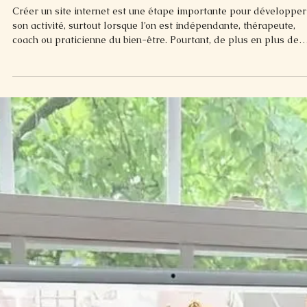
29 janv.
5 min de lecture
Création de site internet à Pau : Pourquoi
éviter les offres par abonnement ?
Créer un site internet est une étape importante pour développer
son activité, surtout lorsque l’on est indépendante, thérapeute,
coach ou praticienne du bien-être. Pourtant, de plus en plus de
professionnelles se retrouvent aujourd’hui démarchées par des
commerciaux et liées à des contrats qu’elles n’avaient pas
pleinement compris au départ. Sites à 50 € ou 100 € par mois,
promesse d’un site “clé en main”, aucun frais au départ… Ces
offres séduisent, mais elles peuvent cacher