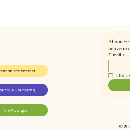
Abonnez-vo
nouveaux 
E-mail
*
éation site internet
Oui, j
outique Journaling
CréAtypique
© 202