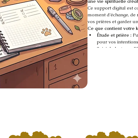
une vie spirituelle créa
Ce support digital est 
moment d'échange, de réf
vos prières et garder u
Ce que contient votre ki
Étude et prière :
 P
pour vos intentions
Suivi de lecture :
 P
accompagner toute 
Bonus créatifs :
 St
gratitude) et marqu
Usage polyvalent :
vos notes et approf
Téléchargez votre kit e
créatif et profondémen