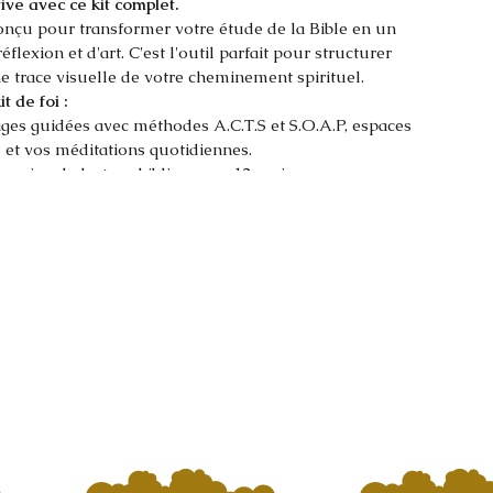
tive avec ce kit complet.
conçu pour transformer votre étude de la Bible en un 
lexion et d'art. C'est l'outil parfait pour structurer 
ne trace visuelle de votre cheminement spirituel.
t de foi :
ages guidées avec méthodes A.C.T.S et S.O.A.P, espaces 
 et vos méditations quotidiennes.
lanning de lecture biblique sur 12 mois pour vous 
l'année.
ickers thématiques à imprimer (Noël, bénédictions, 
e-page à colorier.
 Pages de réflexion et de créativité pour personnaliser 
ondir vos textes préférés.
t faites de votre étude biblique un moment privilégié, 
t ancré.