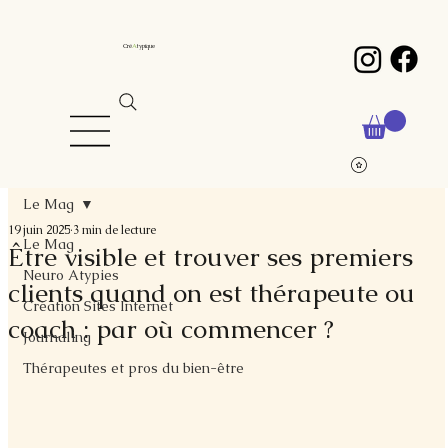
Cré
A
typique
Le Mag
19 juin 2025
3 min de lecture
Le Mag
Être visible et trouver ses premiers
Neuro Atypies
clients quand on est thérapeute ou
Création Sites Internet
coach : par où commencer ?
Journaling
Thérapeutes et pros du bien-être